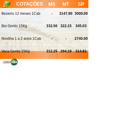
COTAÇÔES
MS
MT
SP
Bezerro 12 meses 1Cab
-
3147.90
3000.00
Boi Gordo 15Kg
332.50
322.15
345.03
Novilha 1 a 2 anos 1Cab
-
-
2740.00
Vaca Gorda 15Kg
312.25
294.19
314.81
VER MAIS