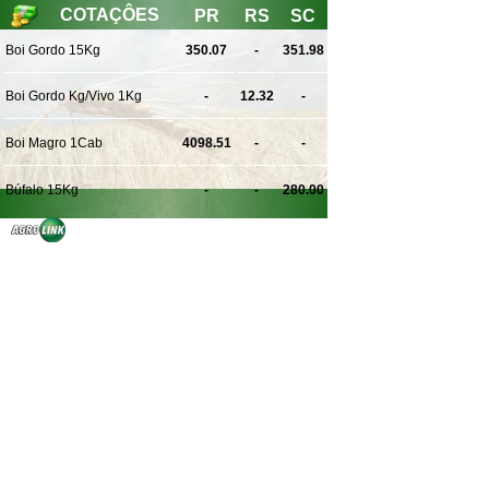
COTAÇÔES
PR
RS
SC
Boi Gordo 15Kg
350.07
-
351.98
Boi Gordo Kg/Vivo 1Kg
-
12.32
-
Boi Magro 1Cab
4098.51
-
-
Búfalo 15Kg
-
-
280.00
VER MAIS