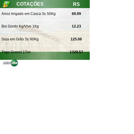
COTAÇÔES
RS
Arroz Irrigado em Casca Sc 50Kg
69.99
Boi Gordo Kg/Vivo 1Kg
12.23
Soja em Grão Sc 60Kg
125.06
Trigo Granel 1Ton
1328.57
VER MAIS